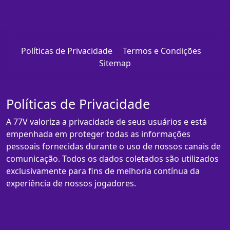
Políticas de Privacidade
Termos e Condições
Sitemap
Políticas de Privacidade
A 77V valoriza a privacidade de seus usuários e está
empenhada em proteger todas as informações
pessoais fornecidas durante o uso de nossos canais de
comunicação. Todos os dados coletados são utilizados
exclusivamente para fins de melhoria contínua da
experiência de nossos jogadores.