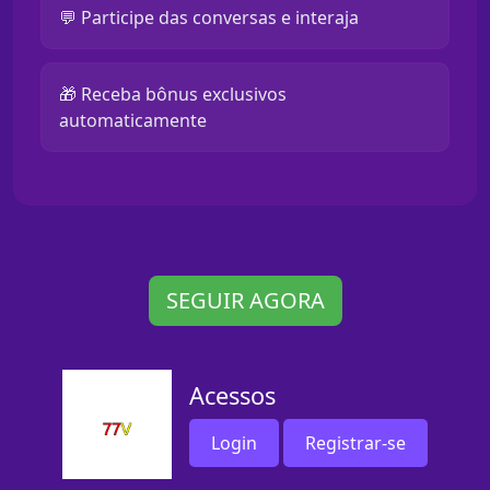
💬 Participe das conversas e interaja
🎁 Receba bônus exclusivos
automaticamente
SEGUIR AGORA
Acessos
Login
Registrar-se