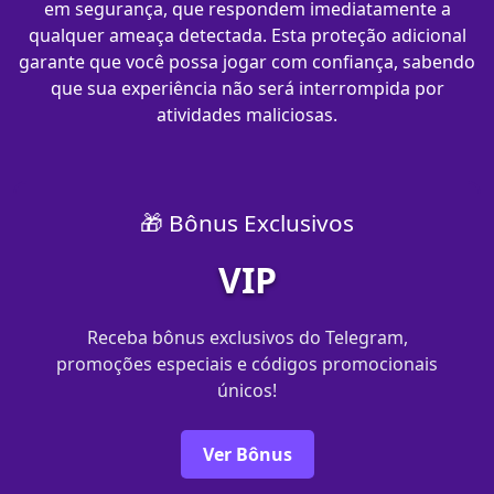
em segurança, que respondem imediatamente a
qualquer ameaça detectada. Esta proteção adicional
garante que você possa jogar com confiança, sabendo
que sua experiência não será interrompida por
atividades maliciosas.
🎁 Bônus Exclusivos
VIP
Receba bônus exclusivos do Telegram,
promoções especiais e códigos promocionais
únicos!
Ver Bônus