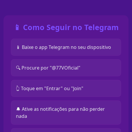
📱 Como Seguir no Telegram
📱 Baixe o app Telegram no seu dispositivo
🔍 Procure por "@77VOficial"
👆 Toque em "Entrar" ou "Join"
🔔 Ative as notificações para não perder
nada