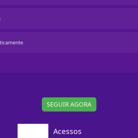
a
aticamente
SEGUIR AGORA
Acessos