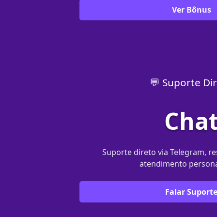
Ver Bônus
💬 Suporte Di
Cha
Suporte direto via Telegram, r
atendimento persona
Falar Suport