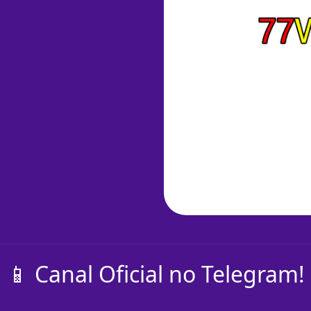
📱 Canal Oficial no Telegram!