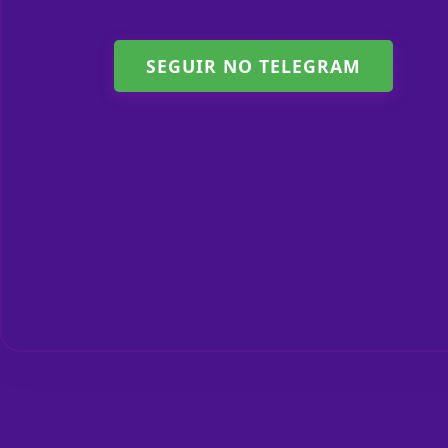
SEGUIR NO TELEGRAM