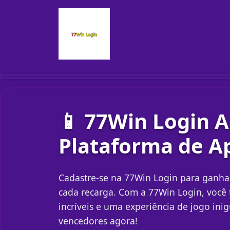
📱 77Win Login 
Plataforma de A
Cadastre-se na 77Win Login para ganha
cada recarga. Com a 77Win Login, você
incríveis e uma experiência de jogo inig
vencedores agora!