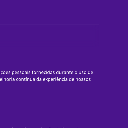
ações pessoais fornecidas durante o uso de
elhoria contínua da experiência de nossos