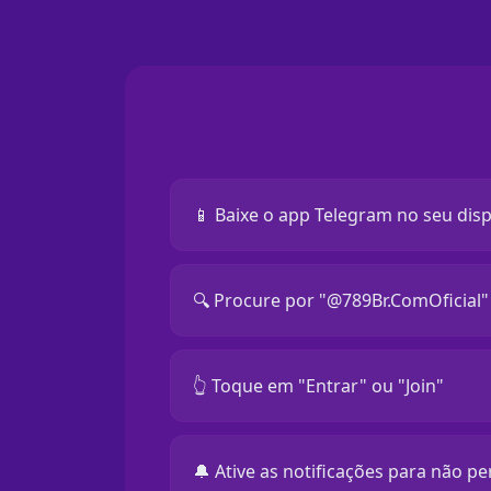
📱 Baixe o app Telegram no seu disp
🔍 Procure por "@789Br.ComOficial"
👆 Toque em "Entrar" ou "Join"
🔔 Ative as notificações para não p