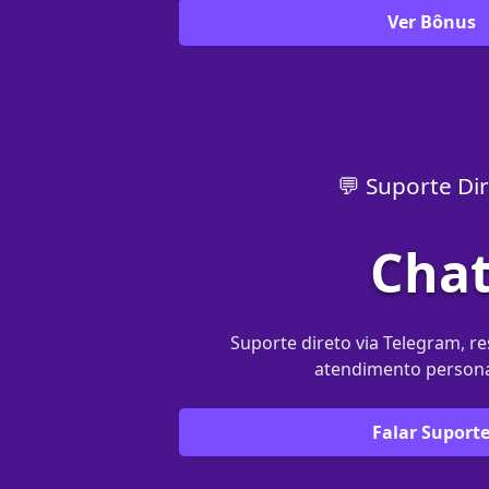
Ver Bônus
💬 Suporte Di
Cha
Suporte direto via Telegram, r
atendimento persona
Falar Suport