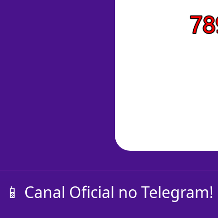
📱 Canal Oficial no Telegram!