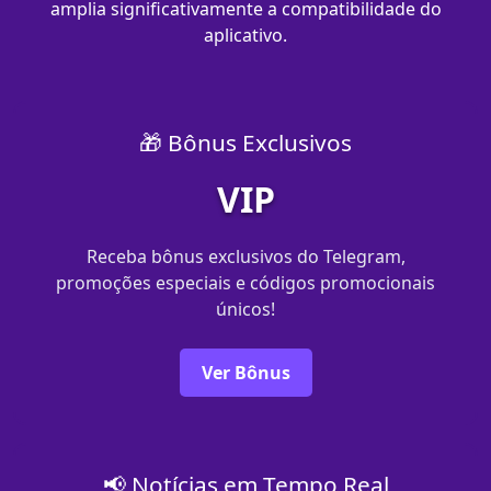
amplia significativamente a compatibilidade do
aplicativo.
🎁 Bônus Exclusivos
VIP
Receba bônus exclusivos do Telegram,
promoções especiais e códigos promocionais
únicos!
Ver Bônus
📢 Notícias em Tempo Real