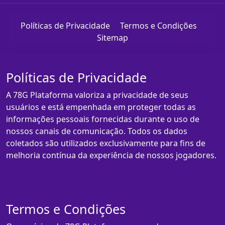
Políticas de Privacidade
Termos e Condições
Sitemap
Políticas de Privacidade
A 78G Plataforma valoriza a privacidade de seus
usuários e está empenhada em proteger todas as
informações pessoais fornecidas durante o uso de
nossos canais de comunicação. Todos os dados
coletados são utilizados exclusivamente para fins de
melhoria contínua da experiência de nossos jogadores.
Termos e Condições