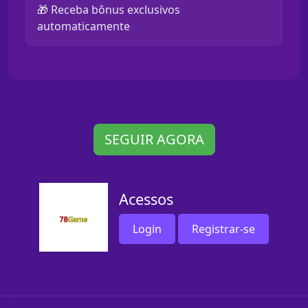
🎁 Receba bônus exclusivos
automaticamente
SEGUIR AGORA
Acessos
Login
Registrar-se