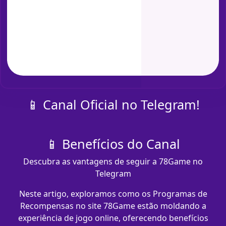
📱 Canal Oficial no Telegram!
📱 Benefícios do Canal
Descubra as vantagens de seguir a 78Game no
Telegram
Neste artigo, exploramos como os Programas de
Recompensas no site 78Game estão moldando a
experiência de jogo online, oferecendo benefícios