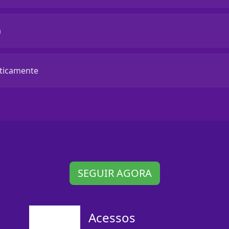
a
aticamente
SEGUIR AGORA
Acessos