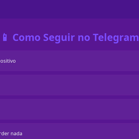
📱 Como Seguir no Telegram
ositivo
erder nada