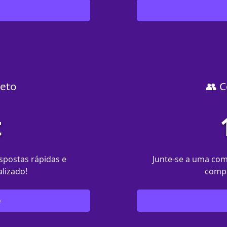
reto
👥 
t
espostas rápidas e
Junte-se a uma com
lizado!
compa
e