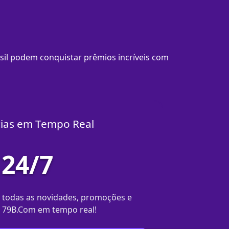
sil podem conquistar prêmios incríveis com
cias em Tempo Real
24/7
e todas as novidades, promoções e
 79B.Com em tempo real!