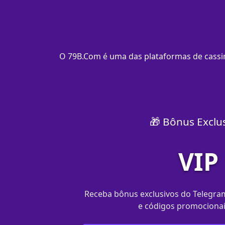
O 79B.Com é uma das plataformas de cassin
🎁 Bônus Exclu
VIP
Receba bônus exclusivos do Telegra
e códigos promocionai