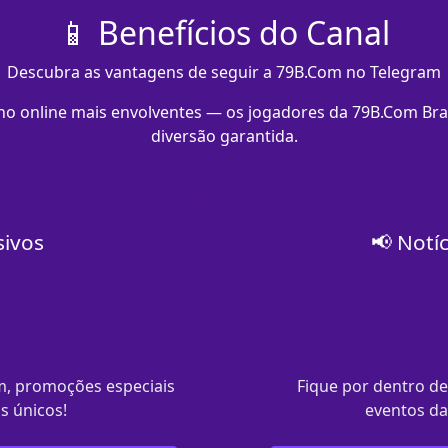
📱 Benefícios do Canal
Descubra as vantagens de seguir a 79B.Com no Telegram
o online mais envolventes — os jogadores da 79B.Com Bra
diversão garantida.
sivos
📢 Notí
m, promoções especiais
Fique por dentro d
s únicos!
eventos da