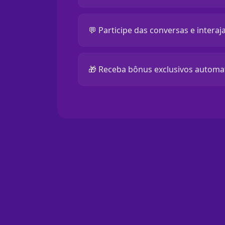
💬 Participe das conversas e interaj
🎁 Receba bônus exclusivos autom