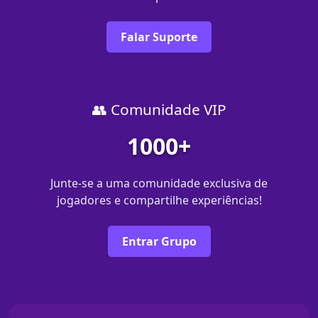
Falar Suporte
👥 Comunidade VIP
1000+
Junte-se a uma comunidade exclusiva de
jogadores e compartilhe experiências!
Entrar Grupo