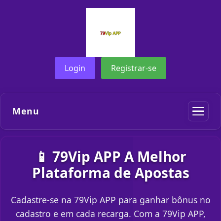
Login
Registrar-se
Menu
📱 79Vip APP A Melhor
Plataforma de Apostas
Cadastre-se na 79Vip APP para ganhar bônus no
cadastro e em cada recarga. Com a 79Vip APP,