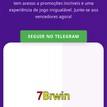
tem acesso a promoções incríveis e uma
experiência de jogo inigualável. Junte-se aos
vencedores agora!
SEGUIR NO TELEGRAM