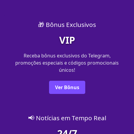
🎁 Bônus Exclusivos
VIP
Receba bônus exclusivos do Telegram,
promoções especiais e códigos promocionais
únicos!
Ver Bônus
📢 Notícias em Tempo Real
24/7