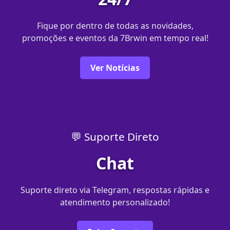
Fique por dentro de todas as novidades,
promoções e eventos da 7Brwin em tempo real!
Ver Notícias
💬 Suporte Direto
Chat
Suporte direto via Telegram, respostas rápidas e
atendimento personalizado!