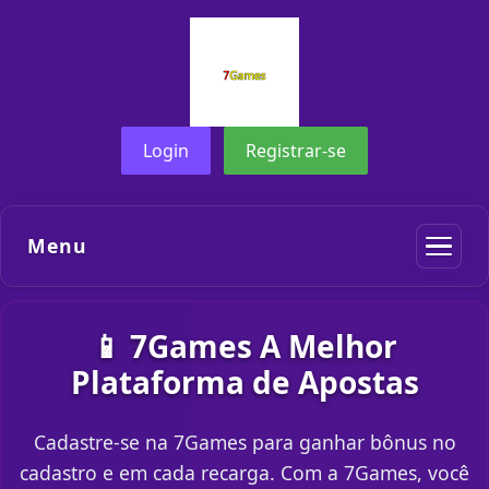
Login
Registrar-se
Menu
📱 7Games A Melhor
Plataforma de Apostas
Cadastre-se na 7Games para ganhar bônus no
cadastro e em cada recarga. Com a 7Games, você