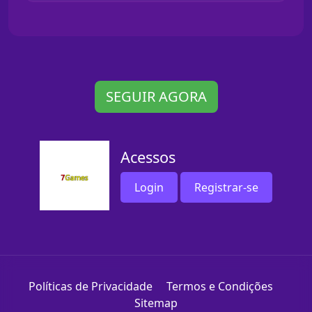
SEGUIR AGORA
Acessos
Login
Registrar-se
Políticas de Privacidade
Termos e Condições
Sitemap