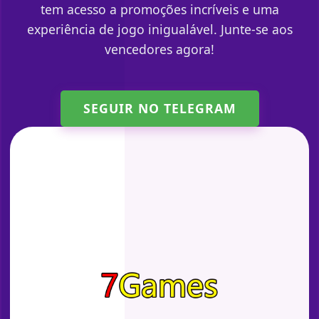
tem acesso a promoções incríveis e uma
experiência de jogo inigualável. Junte-se aos
vencedores agora!
SEGUIR NO TELEGRAM