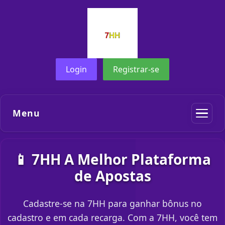
Login
Registrar-se
Menu
📱 7HH A Melhor Plataforma
de Apostas
Cadastre-se na 7HH para ganhar bônus no
cadastro e em cada recarga. Com a 7HH, você tem