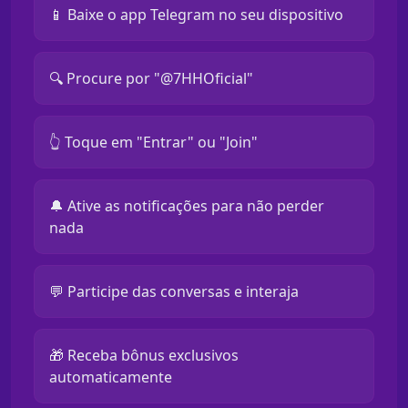
📱 Baixe o app Telegram no seu dispositivo
🔍 Procure por "@7HHOficial"
👆 Toque em "Entrar" ou "Join"
🔔 Ative as notificações para não perder
nada
💬 Participe das conversas e interaja
🎁 Receba bônus exclusivos
automaticamente