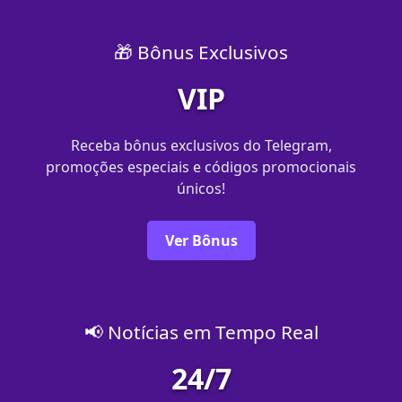
🎁 Bônus Exclusivos
VIP
Receba bônus exclusivos do Telegram,
promoções especiais e códigos promocionais
únicos!
Ver Bônus
📢 Notícias em Tempo Real
24/7