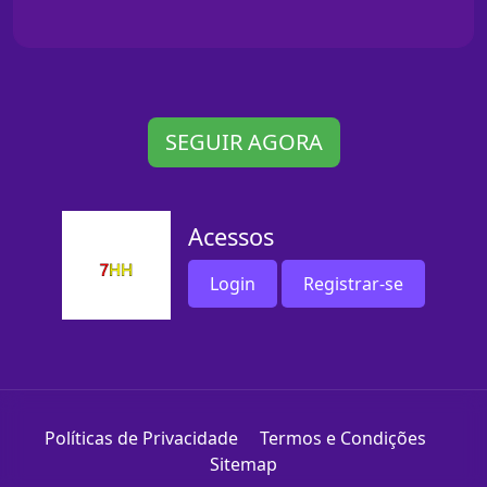
SEGUIR AGORA
Acessos
Login
Registrar-se
Políticas de Privacidade
Termos e Condições
Sitemap