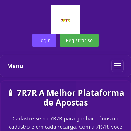
Login
Registrar-se
Menu
📱 7R7R A Melhor Plataforma
de Apostas
Cadastre-se na 7R7R para ganhar bônus no
cadastro e em cada recarga. Com a 7R7R, você