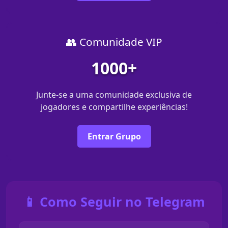
👥 Comunidade VIP
1000+
Junte-se a uma comunidade exclusiva de
jogadores e compartilhe experiências!
Entrar Grupo
📱 Como Seguir no Telegram