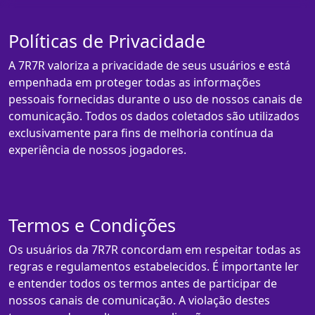
Políticas de Privacidade
A 7R7R valoriza a privacidade de seus usuários e está
empenhada em proteger todas as informações
pessoais fornecidas durante o uso de nossos canais de
comunicação. Todos os dados coletados são utilizados
exclusivamente para fins de melhoria contínua da
experiência de nossos jogadores.
Termos e Condições
Os usuários da 7R7R concordam em respeitar todas as
regras e regulamentos estabelecidos. É importante ler
e entender todos os termos antes de participar de
nossos canais de comunicação. A violação destes