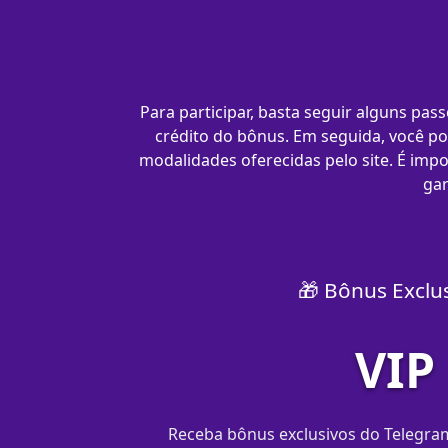
Para participar, basta seguir alguns pass
crédito do bônus. Em seguida, você po
modalidades oferecidas pelo site. É impo
gar
🎁 Bônus Exclu
VIP
Receba bônus exclusivos do Telegra