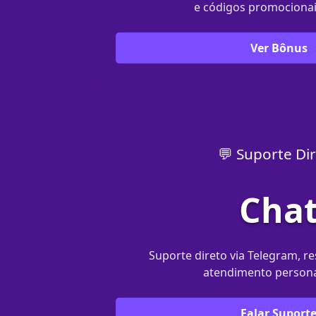
e códigos promocionai
Ver Bônus
💬 Suporte Di
Cha
Suporte direto via Telegram, r
atendimento persona
Falar Suport