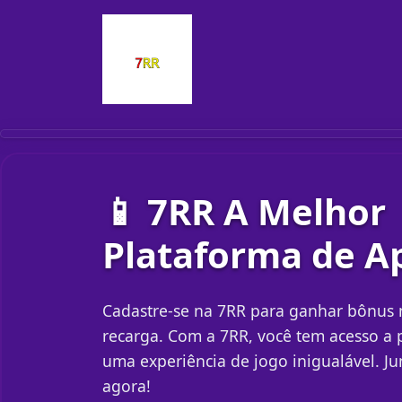
📱 7RR A Melhor
Plataforma de A
Cadastre-se na 7RR para ganhar bônus 
recarga. Com a 7RR, você tem acesso a 
uma experiência de jogo inigualável. J
agora!