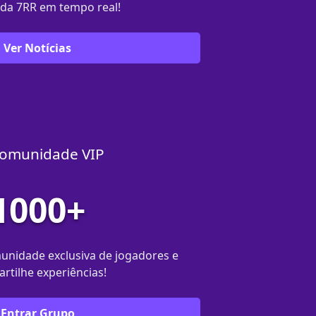
 da 7RR em tempo real!
Ver Notícias
Comunidade VIP
1000+
unidade exclusiva de jogadores e
rtilhe experiências!
Entrar Grupo