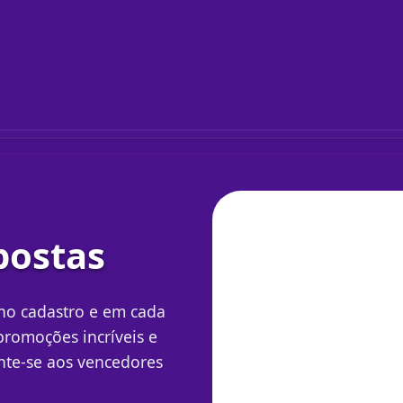
postas
no cadastro e em cada
promoções incríveis e
unte-se aos vencedores