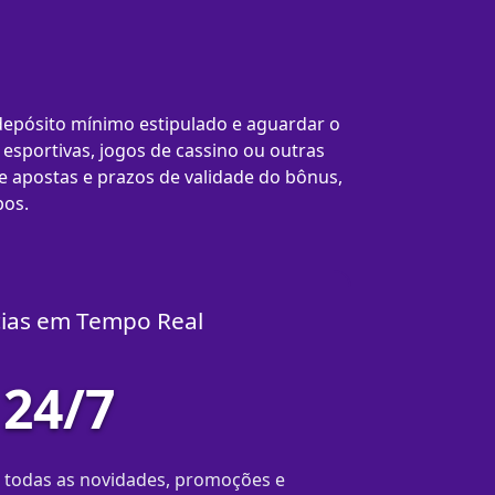
 depósito mínimo estipulado e aguardar o
esportivas, jogos de cassino ou outras
de apostas e prazos de validade do bônus,
pos.
cias em Tempo Real
24/7
e todas as novidades, promoções e