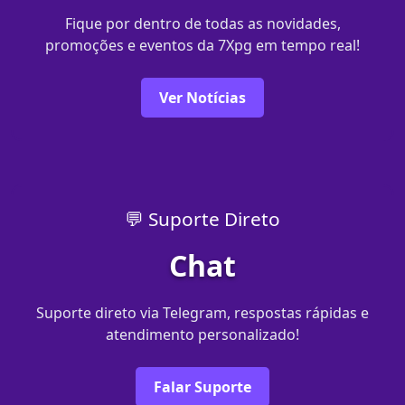
Fique por dentro de todas as novidades,
promoções e eventos da 7Xpg em tempo real!
Ver Notícias
💬 Suporte Direto
Chat
Suporte direto via Telegram, respostas rápidas e
atendimento personalizado!
Falar Suporte