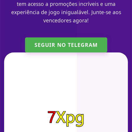
tem acesso a promoções incríveis e uma
experiência de jogo inigualável. Junte-se aos
vencedores agora!
SEGUIR NO TELEGRAM