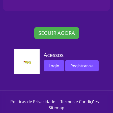
SEGUIR AGORA
Acessos
Login
Registrar-se
Políticas de Privacidade
Termos e Condições
Sitemap