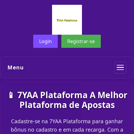
Login
Registrar-se
Menu
📱 7YAA Plataforma A Melhor
Plataforma de Apostas
Cadastre-se na 7YAA Plataforma para ganhar
bônus no cadastro e em cada recarga. Com a