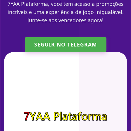
7YAA Plataforma, você tem acesso a promoções
incríveis e uma experiência de jogo inigualável.
Junte-se aos vencedores agora!
SEGUIR NO TELEGRAM