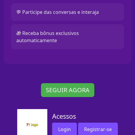
💬 Participe das conversas e interaja
🎁 Receba bônus exclusivos
automaticamente
SEGUIR AGORA
Acessos
Login
Registrar-se