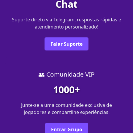
Chat
Suporte direto via Telegram, respostas rápidas e
atendimento personalizado!
Falar Suporte
👥 Comunidade VIP
1000+
Junte-se a uma comunidade exclusiva de
jogadores e compartilhe experiências!
Entrar Grupo