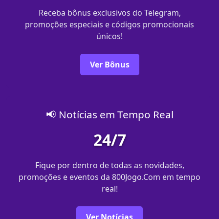
Receba bônus exclusivos do Telegram,
promoções especiais e códigos promocionais
únicos!
Ver Bônus
📢 Notícias em Tempo Real
24/7
Fique por dentro de todas as novidades,
promoções e eventos da 800Jogo.Com em tempo
real!
Ver Notícias