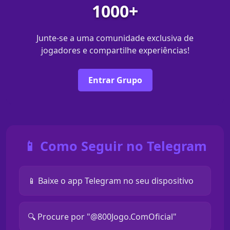
1000+
Junte-se a uma comunidade exclusiva de
jogadores e compartilhe experiências!
Entrar Grupo
📱 Como Seguir no Telegram
📱 Baixe o app Telegram no seu dispositivo
🔍 Procure por "@800Jogo.ComOficial"