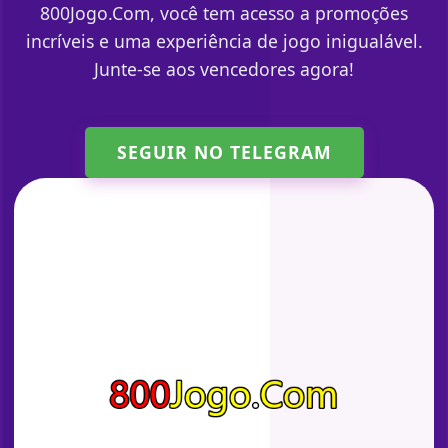
800Jogo.Com, você tem acesso a promoções
incríveis e uma experiência de jogo inigualável.
Junte-se aos vencedores agora!
SEGUIR NO TELEGRAM