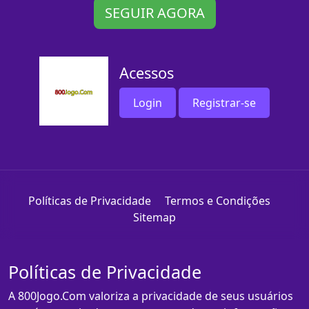
SEGUIR AGORA
Acessos
Login
Registrar-se
Políticas de Privacidade
Termos e Condições
Sitemap
Políticas de Privacidade
A 800Jogo.Com valoriza a privacidade de seus usuários