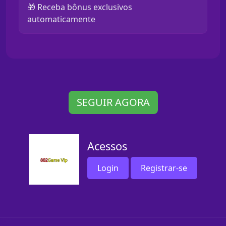
🎁 Receba bônus exclusivos
automaticamente
SEGUIR AGORA
Acessos
Login
Registrar-se