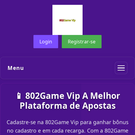
Login
Registrar-se
Menu
📱 802Game Vip A Melhor
Plataforma de Apostas
Cadastre-se na 802Game Vip para ganhar bônus
no cadastro e em cada recarga. Com a 802Game