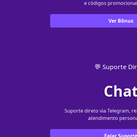
e códigos promocionai
Ver Bônus
💬 Suporte Di
Cha
Suporte direto via Telegram, r
atendimento persona
Falar Suport