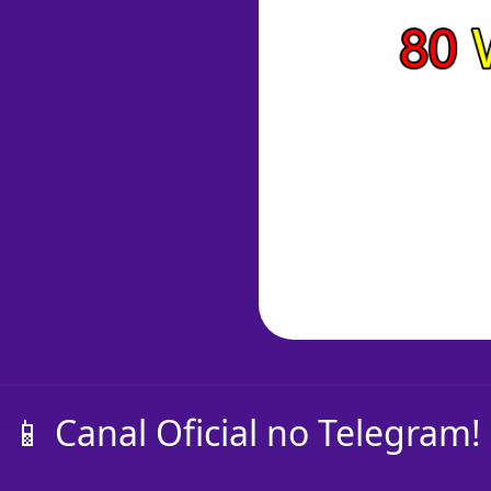
📱 Canal Oficial no Telegram!