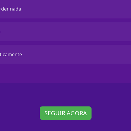
erder nada
a
aticamente
SEGUIR AGORA