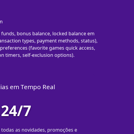
am
le funds, bonus balance, locked balance em
ransaction types, payment methods, status),
references (favorite games quick access,
on timers, self-exclusion options).
cias em Tempo Real
24/7
e todas as novidades, promoções e