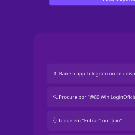
📱 Baixe o app Telegram no seu disp
🔍 Procure por "@80 Win LoginOfici
👆 Toque em "Entrar" ou "Join"