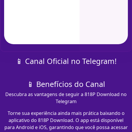
📱 Canal Oficial no Telegram!
📱 Benefícios do Canal
Descubra as vantagens de seguir a 818P Download no
Telegram
Torne sua experiência ainda mais prática baixando o
aplicativo do 818P Download. O app está disponível
para Android e iOS, garantindo que você possa acessar