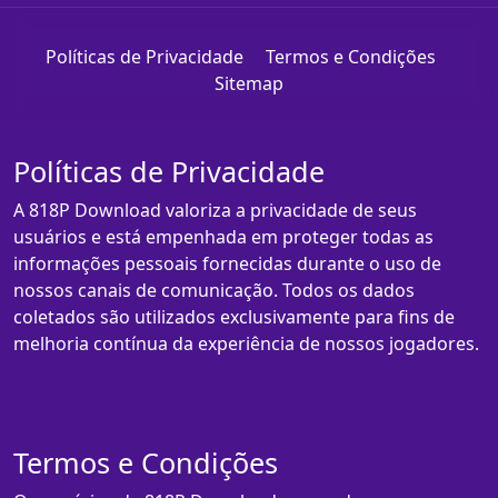
Políticas de Privacidade
Termos e Condições
Sitemap
Políticas de Privacidade
A 818P Download valoriza a privacidade de seus
usuários e está empenhada em proteger todas as
informações pessoais fornecidas durante o uso de
nossos canais de comunicação. Todos os dados
coletados são utilizados exclusivamente para fins de
melhoria contínua da experiência de nossos jogadores.
Termos e Condições