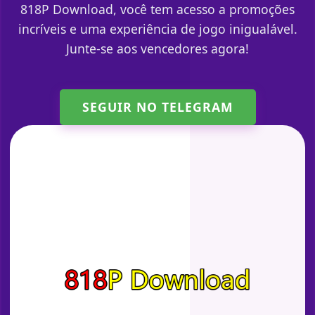
818P Download, você tem acesso a promoções
incríveis e uma experiência de jogo inigualável.
Junte-se aos vencedores agora!
SEGUIR NO TELEGRAM