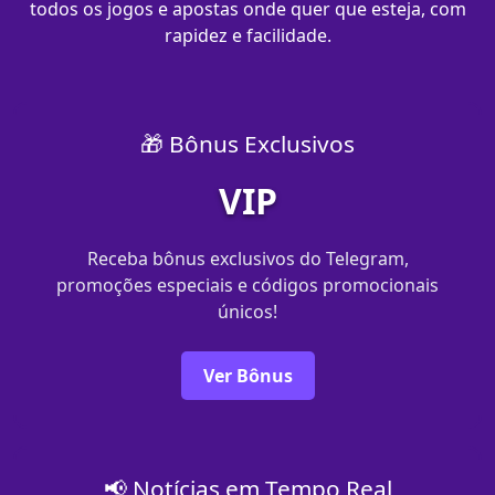
todos os jogos e apostas onde quer que esteja, com
rapidez e facilidade.
🎁 Bônus Exclusivos
VIP
Receba bônus exclusivos do Telegram,
promoções especiais e códigos promocionais
únicos!
Ver Bônus
📢 Notícias em Tempo Real