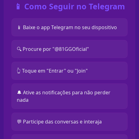
📱 Como Seguir no Telegram
📱 Baixe o app Telegram no seu dispositivo
🔍 Procure por "@81GGOficial"
👆 Toque em "Entrar" ou "Join"
🔔 Ative as notificações para não perder
nada
💬 Participe das conversas e interaja