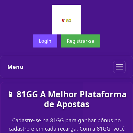
Login
Registrar-se
Menu
📱 81GG A Melhor Plataforma
de Apostas
Cadastre-se na 81GG para ganhar bônus no
cadastro e em cada recarga. Com a 81GG, você