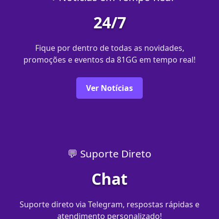
24/7
Fique por dentro de todas as novidades,
promoções e eventos da 81GG em tempo real!
Ver Notícias
💬 Suporte Direto
Chat
Suporte direto via Telegram, respostas rápidas e
atendimento personalizado!