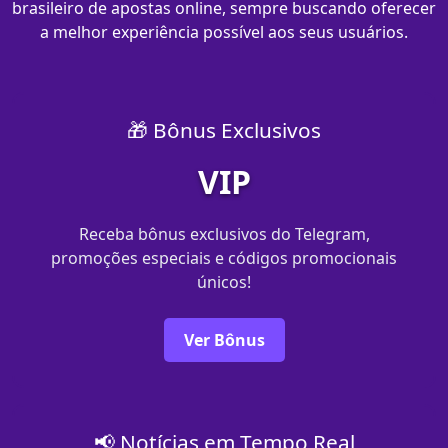
brasileiro de apostas online, sempre buscando oferecer
a melhor experiência possível aos seus usuários.
🎁 Bônus Exclusivos
VIP
Receba bônus exclusivos do Telegram,
promoções especiais e códigos promocionais
únicos!
Ver Bônus
📢 Notícias em Tempo Real