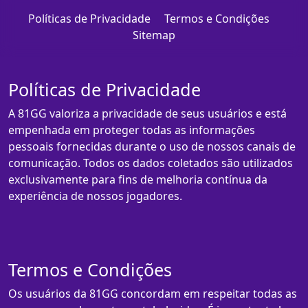
Políticas de Privacidade
Termos e Condições
Sitemap
Políticas de Privacidade
A 81GG valoriza a privacidade de seus usuários e está
empenhada em proteger todas as informações
pessoais fornecidas durante o uso de nossos canais de
comunicação. Todos os dados coletados são utilizados
exclusivamente para fins de melhoria contínua da
experiência de nossos jogadores.
Termos e Condições
Os usuários da 81GG concordam em respeitar todas as