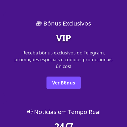
🎁 Bônus Exclusivos
VIP
Receba bônus exclusivos do Telegram,
promoções especiais e códigos promocionais
únicos!
Ver Bônus
📢 Notícias em Tempo Real
24/7