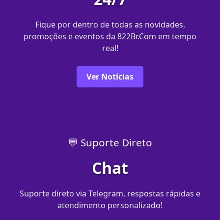
Fique por dentro de todas as novidades,
promoções e eventos da 822Br.Com em tempo
real!
Ver Notícias
💬 Suporte Direto
Chat
Suporte direto via Telegram, respostas rápidas e
atendimento personalizado!