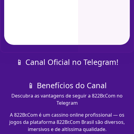
📱 Canal Oficial no Telegram!
📱 Benefícios do Canal
Descubra as vantagens de seguir a 822Br.Com no
Telegram
A 822Br.Com é um cassino online profissional — os
jogos da plataforma 822Br.Com Brasil são diversos,
imersivos e de altíssima qualidade.