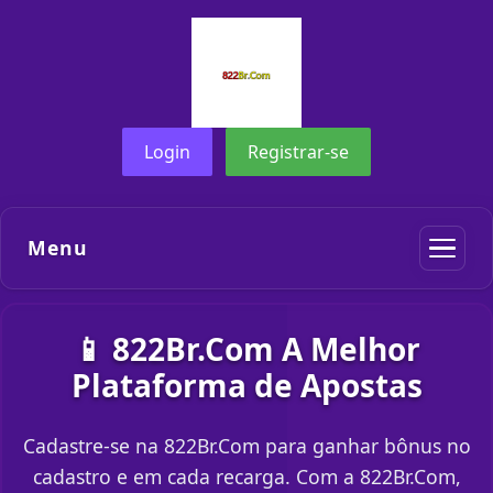
Login
Registrar-se
Menu
📱 822Br.Com A Melhor
Plataforma de Apostas
Cadastre-se na 822Br.Com para ganhar bônus no
cadastro e em cada recarga. Com a 822Br.Com,