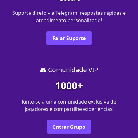
Suporte direto via Telegram, respostas rápidas e
atendimento personalizado!
Falar Suporte
👥 Comunidade VIP
1000+
Junte-se a uma comunidade exclusiva de
jogadores e compartilhe experiências!
Entrar Grupo