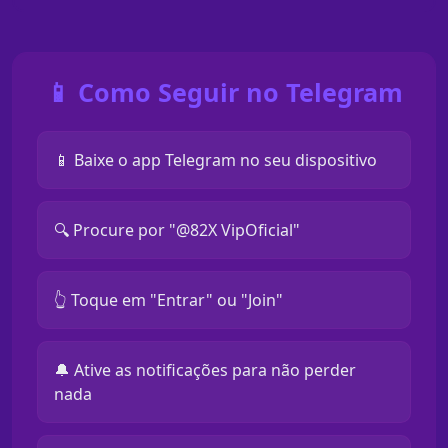
📱 Como Seguir no Telegram
📱 Baixe o app Telegram no seu dispositivo
🔍 Procure por "@82X VipOficial"
👆 Toque em "Entrar" ou "Join"
🔔 Ative as notificações para não perder
nada