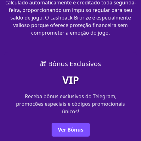
calculado automaticamente e creditado toda segunda-
feira, proporcionando um impulso regular para seu
saldo de jogo. O cashback Bronze é especialmente
valioso porque oferece proteção financeira sem
comprometer a emoção do jogo.
🎁 Bônus Exclusivos
VIP
Receba bônus exclusivos do Telegram,
promoções especiais e códigos promocionais
únicos!
Ver Bônus