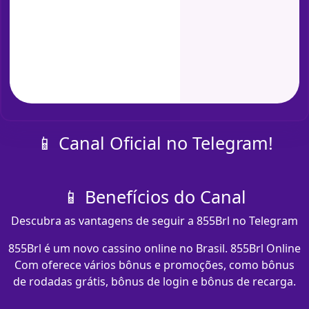
📱 Canal Oficial no Telegram!
📱 Benefícios do Canal
Descubra as vantagens de seguir a 855Brl no Telegram
855Brl é um novo cassino online no Brasil. 855Brl Online
Com oferece vários bônus e promoções, como bônus
de rodadas grátis, bônus de login e bônus de recarga.