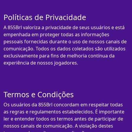
Políticas de Privacidade
A 855Brl valoriza a privacidade de seus usuários e está
empenhada em proteger todas as informações
pessoais fornecidas durante o uso de nossos canais de
comunicação. Todos os dados coletados são utilizados
exclusivamente para fins de melhoria contínua da
experiência de nossos jogadores.
Termos e Condições
Os usuários da 855Brl concordam em respeitar todas
as regras e regulamentos estabelecidos. É importante
ler e entender todos os termos antes de participar de
nossos canais de comunicação. A violação destes