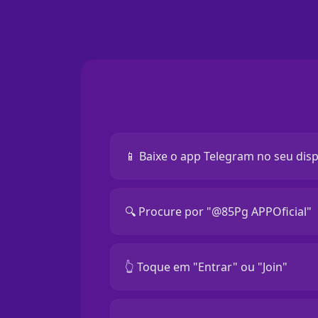
📱 Baixe o app Telegram no seu disp
🔍 Procure por "@85Pg APPOficial"
👆 Toque em "Entrar" ou "Join"