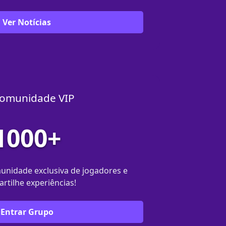
Ver Notícias
Comunidade VIP
1000+
unidade exclusiva de jogadores e
rtilhe experiências!
Entrar Grupo