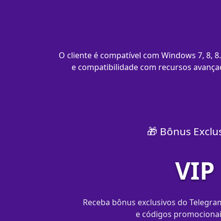
O cliente é compatível com Windows 7, 8, 
e compatibilidade com recursos avança
🎁 Bônus Exclu
VIP
Receba bônus exclusivos do Telegra
e códigos promocionai