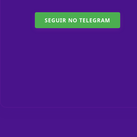
SEGUIR NO TELEGRAM