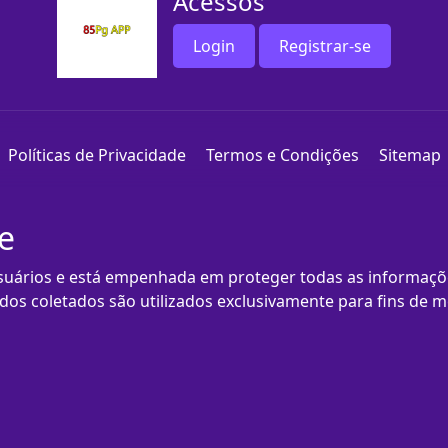
Acessos
Login
Registrar-se
Políticas de Privacidade
Termos e Condições
Sitemap
de
usuários e está empenhada em proteger todas as informaçõ
os coletados são utilizados exclusivamente para fins de m