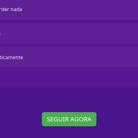
erder nada
a
aticamente
SEGUIR AGORA