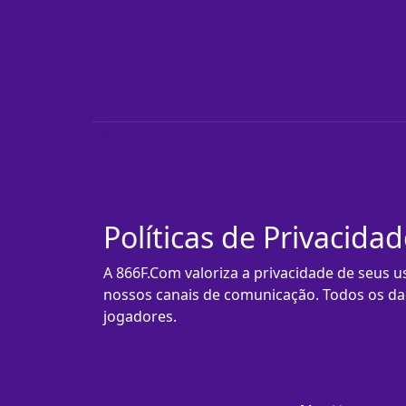
Políticas de Privacida
A 866F.Com valoriza a privacidade de seus 
nossos canais de comunicação. Todos os dad
jogadores.