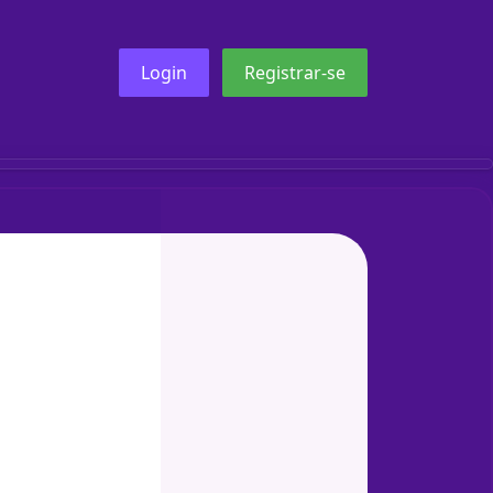
Login
Registrar-se