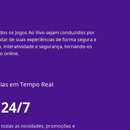
dos os Jogos Ao Vivo sejam conduzidos por
tar de suas experiências de forma segura e
interatividade e segurança, tornando-os
o online.
cias em Tempo Real
24/7
e todas as novidades, promoções e