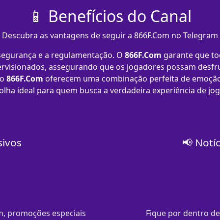
📱 Benefícios do Canal
Descubra as vantagens de seguir a 866F.Com no Telegram
a segurança e a regulamentação. O
866F.Com
garante que to
rvisionados, assegurando que os jogadores possam desfru
no
866F.Com
oferecem uma combinação perfeita de emoção, 
lha ideal para quem busca a verdadeira experiência de jog
sivos
📢 Notí
m, promoções especiais
Fique por dentro d