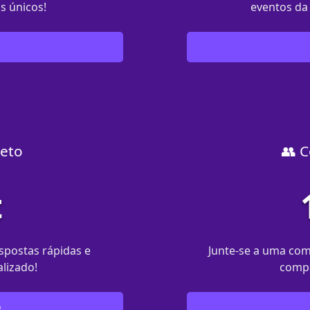
s únicos!
eventos da
reto
👥 
t
espostas rápidas e
Junte-se a uma com
lizado!
compa
e