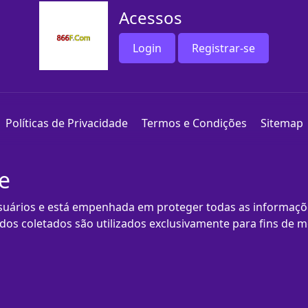
Acessos
Login
Registrar-se
Políticas de Privacidade
Termos e Condições
Sitemap
de
usuários e está empenhada em proteger todas as informaçõ
os coletados são utilizados exclusivamente para fins de m