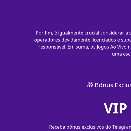
Por fim, é igualmente crucial considerar 
operadores devidamente licenciados e supe
responsável. Em suma, os Jogos Ao Vivo 
uma esco
🎁 Bônus Exclu
VIP
Receba bônus exclusivos do Telegra