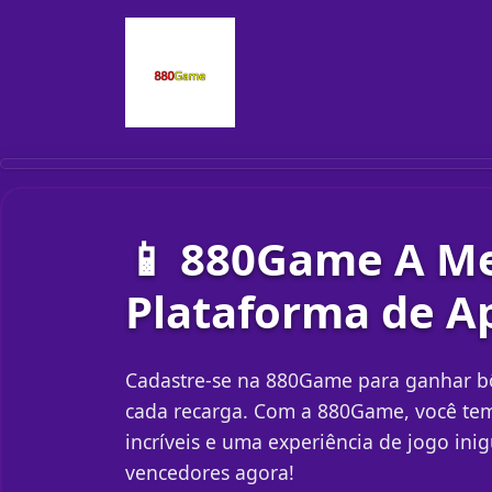
📱 880Game A M
Plataforma de A
Cadastre-se na 880Game para ganhar b
cada recarga. Com a 880Game, você te
incríveis e uma experiência de jogo inig
vencedores agora!