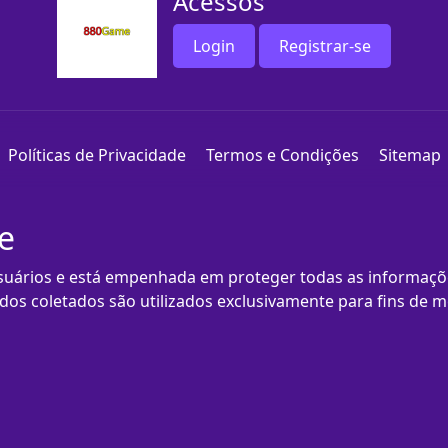
Acessos
Login
Registrar-se
Políticas de Privacidade
Termos e Condições
Sitemap
de
usuários e está empenhada em proteger todas as informaçõ
os coletados são utilizados exclusivamente para fins de m