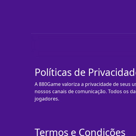
Políticas de Privacida
A 880Game valoriza a privacidade de seus 
nossos canais de comunicação. Todos os dad
jogadores.
Termos e Condições