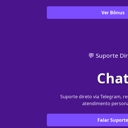
Ver Bônus
💬 Suporte Di
Cha
Suporte direto via Telegram, r
atendimento persona
Falar Suport