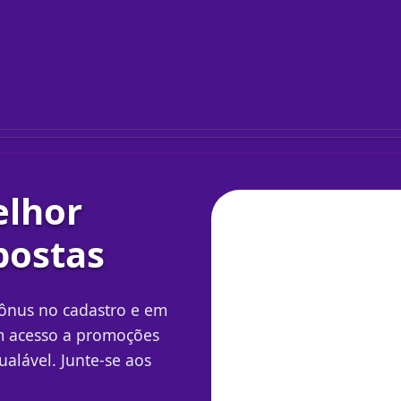
elhor
postas
ônus no cadastro e em
m acesso a promoções
ualável. Junte-se aos