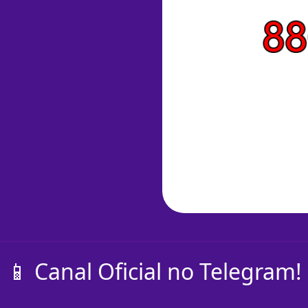
📱 Canal Oficial no Telegram!