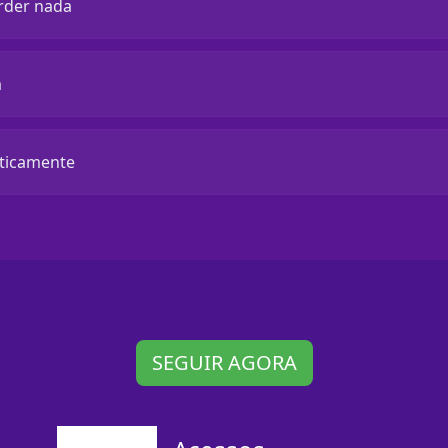
erder nada
a
aticamente
SEGUIR AGORA