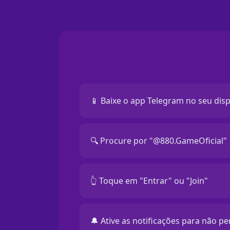
📱 Baixe o app Telegram no seu disp
🔍 Procure por "@880.GameOficial"
👆 Toque em "Entrar" ou "Join"
🔔 Ative as notificações para não p