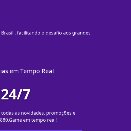
asil , facilitando o desafio aos grandes
cias em Tempo Real
24/7
e todas as novidades, promoções e
 880.Game em tempo real!