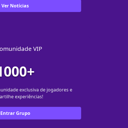
Ver Notícias
Comunidade VIP
1000+
unidade exclusiva de jogadores e
rtilhe experiências!
Entrar Grupo