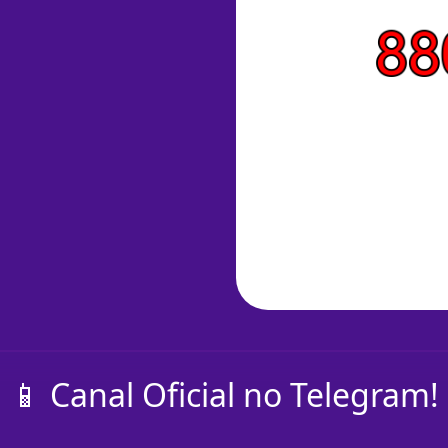
📱 Canal Oficial no Telegram!