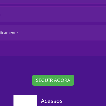
a
aticamente
SEGUIR AGORA
Acessos