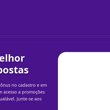
elhor
postas
bônus no cadastro e em
em acesso a promoções
ualável. Junte-se aos