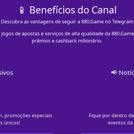
📱 Benefícios do Canal
Descubra as vantagens de seguir a 880.Game no Telegram
gos de apostas e serviços de alta qualidade da 880.Game Br
prêmios e cashback milionário.
sivos
📢 Notí
m, promoções especiais
Fique por dentro d
s únicos!
eventos da