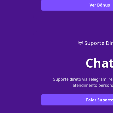
Ver Bônus
💬 Suporte Di
Cha
Suporte direto via Telegram, r
atendimento persona
Falar Suport