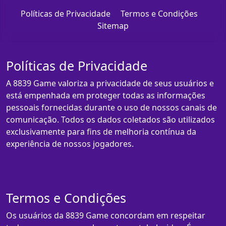
Políticas de Privacidade
Termos e Condições
Sitemap
Políticas de Privacidade
A 8839 Game valoriza a privacidade de seus usuários e
está empenhada em proteger todas as informações
pessoais fornecidas durante o uso de nossos canais de
comunicação. Todos os dados coletados são utilizados
exclusivamente para fins de melhoria contínua da
experiência de nossos jogadores.
Termos e Condições
Os usuários da 8839 Game concordam em respeitar