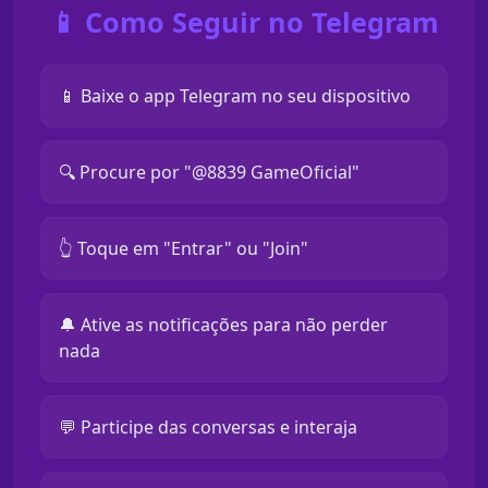
📱 Como Seguir no Telegram
📱 Baixe o app Telegram no seu dispositivo
🔍 Procure por "@8839 GameOficial"
👆 Toque em "Entrar" ou "Join"
🔔 Ative as notificações para não perder
nada
💬 Participe das conversas e interaja