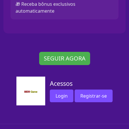
🎁 Receba bônus exclusivos
automaticamente
SEGUIR AGORA
Acessos
Login
Registrar-se