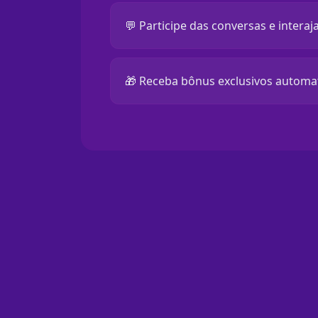
💬 Participe das conversas e interaj
🎁 Receba bônus exclusivos autom