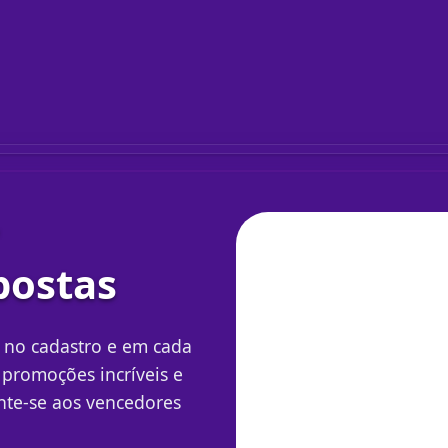
postas
 no cadastro e em cada
 promoções incríveis e
unte-se aos vencedores