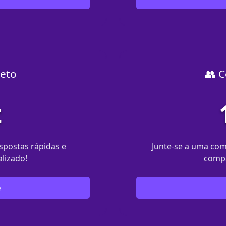
reto
👥 
t
espostas rápidas e
Junte-se a uma com
lizado!
compa
e