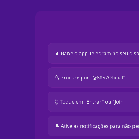
📱 Baixe o app Telegram no seu disp
🔍 Procure por "@8857Oficial"
👆 Toque em "Entrar" ou "Join"
🔔 Ative as notificações para não p