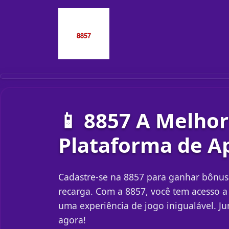
📱 8857 A Melhor
Plataforma de A
Cadastre-se na 8857 para ganhar bônus
recarga. Com a 8857, você tem acesso a
uma experiência de jogo inigualável. J
agora!