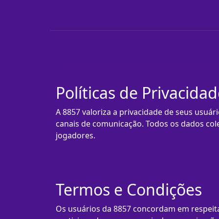
Políticas de Privacida
A 8857 valoriza a privacidade de seus usuá
canais de comunicação. Todos os dados cole
jogadores.
Termos e Condições
Os usuários da 8857 concordam em respeitar