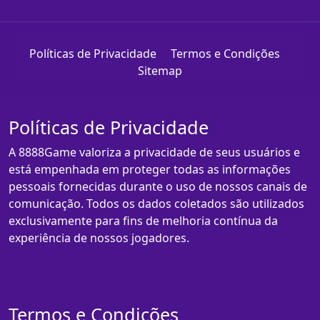
Políticas de Privacidade
Termos e Condições
Sitemap
Políticas de Privacidade
A 8888Game valoriza a privacidade de seus usuários e
está empenhada em proteger todas as informações
pessoais fornecidas durante o uso de nossos canais de
comunicação. Todos os dados coletados são utilizados
exclusivamente para fins de melhoria contínua da
experiência de nossos jogadores.
Termos e Condições