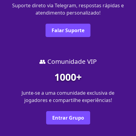
Suporte direto via Telegram, respostas rápidas e
atendimento personalizado!
Falar Suporte
👥 Comunidade VIP
1000+
Junte-se a uma comunidade exclusiva de
jogadores e compartilhe experiências!
Entrar Grupo