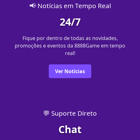
📢 Notícias em Tempo Real
24/7
Fique por dentro de todas as novidades,
promoções e eventos da 8888Game em tempo
real!
Ver Notícias
💬 Suporte Direto
Chat