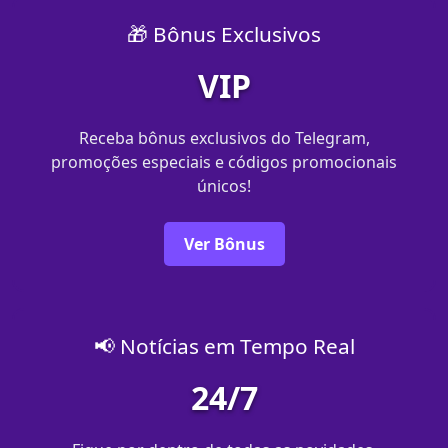
🎁 Bônus Exclusivos
VIP
Receba bônus exclusivos do Telegram,
promoções especiais e códigos promocionais
únicos!
Ver Bônus
📢 Notícias em Tempo Real
24/7