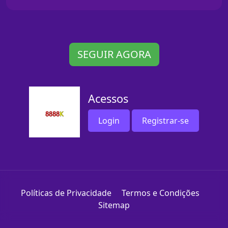
SEGUIR AGORA
Acessos
Login
Registrar-se
Políticas de Privacidade
Termos e Condições
Sitemap