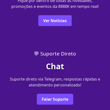
Fique por dentro de todas as novidades,
promoções e eventos da 8888K em tempo real!
Ver Notícias
💬 Suporte Direto
Chat
Suporte direto via Telegram, respostas rápidas e
atendimento personalizado!
Falar Suporte