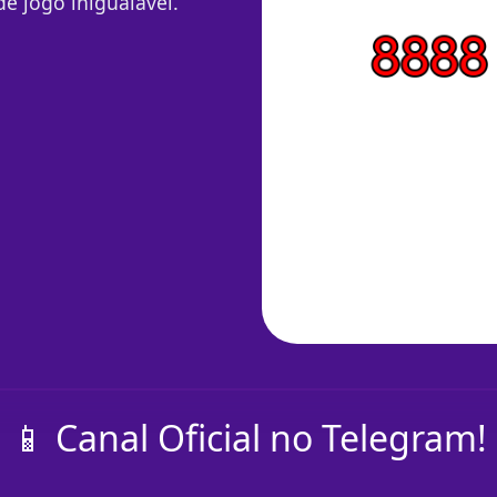
e jogo inigualável.
📱 Canal Oficial no Telegram!