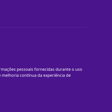
ormações pessoais fornecidas durante o uso
e melhoria contínua da experiência de