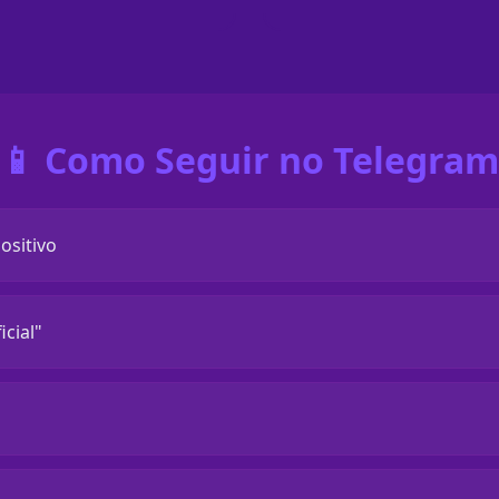
📱 Como Seguir no Telegram
ositivo
cial"