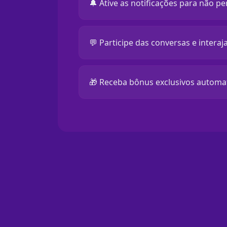
🔔 Ative as notificações para não p
💬 Participe das conversas e interaj
🎁 Receba bônus exclusivos autom