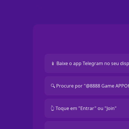
📱 Baixe o app Telegram no seu disp
🔍 Procure por "@8888 Game APPOfi
👆 Toque em "Entrar" ou "Join"