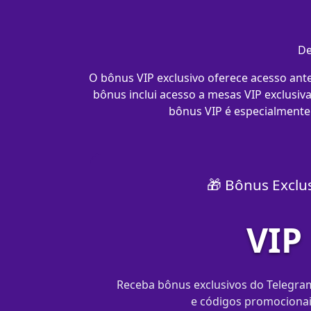
De
O bônus VIP exclusivo oferece acesso ant
bônus inclui acesso a mesas VIP exclusiva
bônus VIP é especialmente
🎁 Bônus Exclu
VIP
Receba bônus exclusivos do Telegra
e códigos promocionai