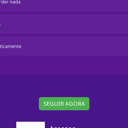
erder nada
a
aticamente
SEGUIR AGORA