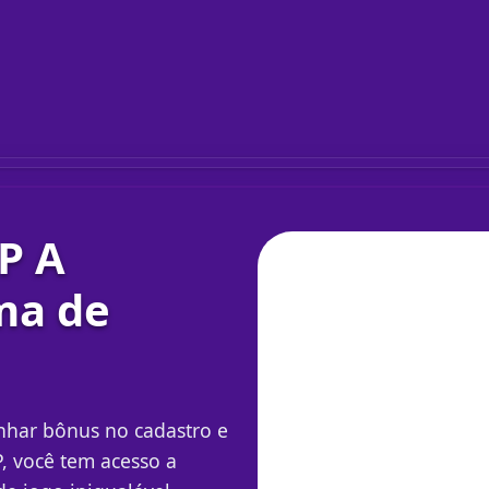
P A
ma de
nhar bônus no cadastro e
 você tem acesso a