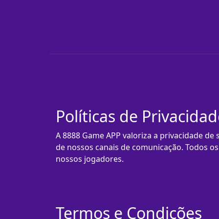
Políticas de Privacida
A 8888 Game APP valoriza a privacidade de
de nossos canais de comunicação. Todos os 
nossos jogadores.
Termos e Condições