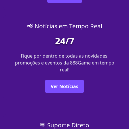
📢 Notícias em Tempo Real
24/7
Fique por dentro de todas as novidades,
promoções e eventos da 888Game em tempo
real!
Ver Notícias
💬 Suporte Direto