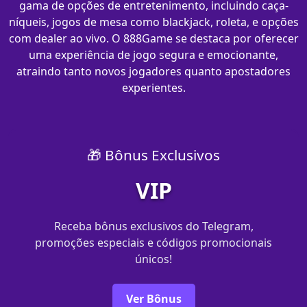
gama de opções de entretenimento, incluindo caça-
níqueis, jogos de mesa como blackjack, roleta, e opções
com dealer ao vivo. O 888Game se destaca por oferecer
uma experiência de jogo segura e emocionante,
atraindo tanto novos jogadores quanto apostadores
experientes.
🎁 Bônus Exclusivos
VIP
Receba bônus exclusivos do Telegram,
promoções especiais e códigos promocionais
únicos!
Ver Bônus