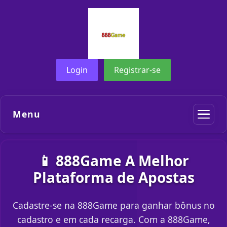
Login
Registrar-se
Menu
📱 888Game A Melhor
Plataforma de Apostas
Cadastre-se na 888Game para ganhar bônus no
cadastro e em cada recarga. Com a 888Game,