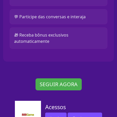
💬 Participe das conversas e interaja
🎁 Receba bônus exclusivos
automaticamente
SEGUIR AGORA
Acessos