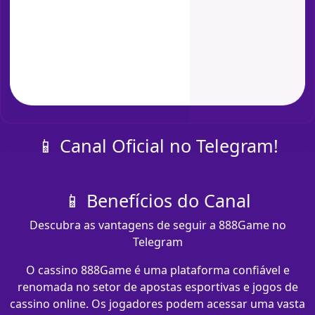
📱 Canal Oficial no Telegram!
📱 Benefícios do Canal
Descubra as vantagens de seguir a 888Game no
Telegram
O cassino 888Game é uma plataforma confiável e
renomada no setor de apostas esportivas e jogos de
cassino online. Os jogadores podem acessar uma vasta