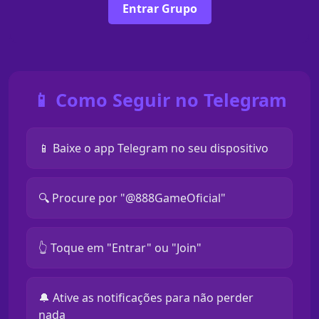
Entrar Grupo
📱 Como Seguir no Telegram
📱 Baixe o app Telegram no seu dispositivo
🔍 Procure por "@888GameOficial"
👆 Toque em "Entrar" ou "Join"
🔔 Ative as notificações para não perder
nada