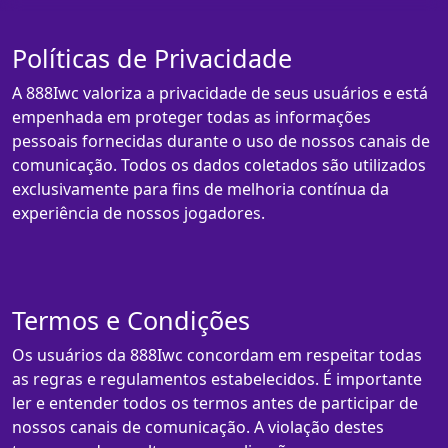
Políticas de Privacidade
A 888Iwc valoriza a privacidade de seus usuários e está
empenhada em proteger todas as informações
pessoais fornecidas durante o uso de nossos canais de
comunicação. Todos os dados coletados são utilizados
exclusivamente para fins de melhoria contínua da
experiência de nossos jogadores.
Termos e Condições
Os usuários da 888Iwc concordam em respeitar todas
as regras e regulamentos estabelecidos. É importante
ler e entender todos os termos antes de participar de
nossos canais de comunicação. A violação destes