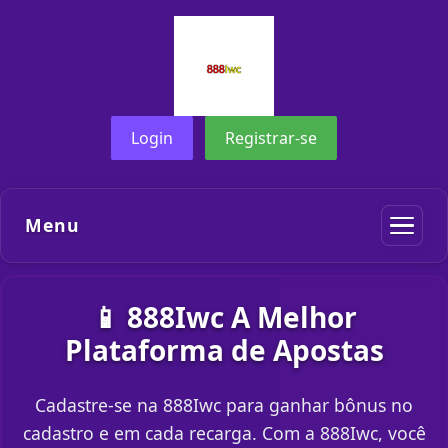
Login
Registrar-se
Menu
📱 888Iwc A Melhor
Plataforma de Apostas
Cadastre-se na 888Iwc para ganhar bônus no
cadastro e em cada recarga. Com a 888Iwc, você