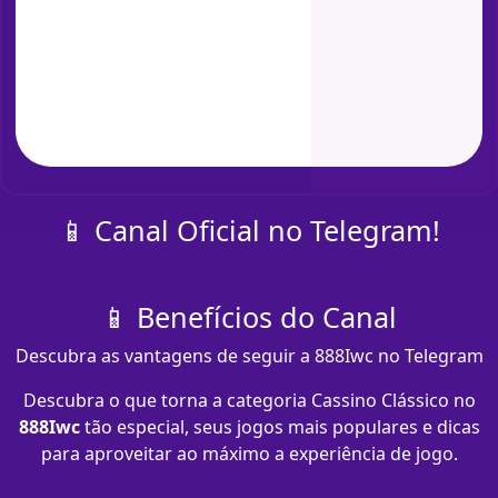
📱 Canal Oficial no Telegram!
📱 Benefícios do Canal
Descubra as vantagens de seguir a 888Iwc no Telegram
Descubra o que torna a categoria Cassino Clássico no
888Iwc
tão especial, seus jogos mais populares e dicas
para aproveitar ao máximo a experiência de jogo.