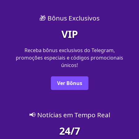
🎁 Bônus Exclusivos
VIP
Receba bônus exclusivos do Telegram,
promoções especiais e códigos promocionais
únicos!
Ver Bônus
📢 Notícias em Tempo Real
24/7