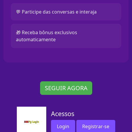
💬 Participe das conversas e interaja
🎁 Receba bônus exclusivos
automaticamente
SEGUIR AGORA
Acessos
Login
Registrar-se