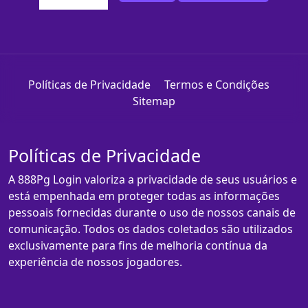
Políticas de Privacidade
Termos e Condições
Sitemap
Políticas de Privacidade
A 888Pg Login valoriza a privacidade de seus usuários e
está empenhada em proteger todas as informações
pessoais fornecidas durante o uso de nossos canais de
comunicação. Todos os dados coletados são utilizados
exclusivamente para fins de melhoria contínua da
experiência de nossos jogadores.