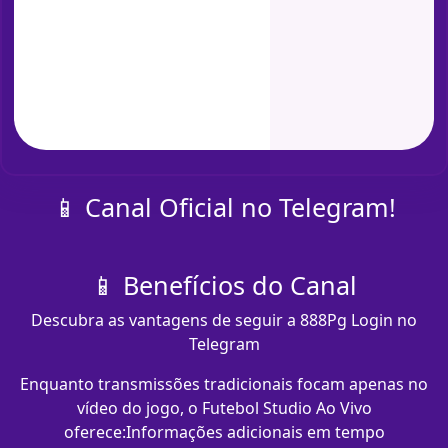
📱 Canal Oficial no Telegram!
📱 Benefícios do Canal
Descubra as vantagens de seguir a 888Pg Login no
Telegram
Enquanto transmissões tradicionais focam apenas no
vídeo do jogo, o Futebol Studio Ao Vivo
oferece:Informações adicionais em tempo