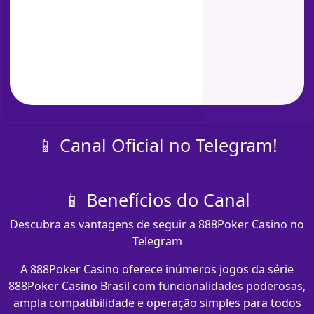
📱 Canal Oficial no Telegram!
📱 Benefícios do Canal
Descubra as vantagens de seguir a 888Poker Casino no
Telegram
A 888Poker Casino oferece inúmeros jogos da série
888Poker Casino Brasil com funcionalidades poderosas,
ampla compatibilidade e operação simples para todos