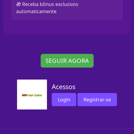
🎁 Receba bônus exclusivos
automaticamente
SEGUIR AGORA
Acessos
Login
Registrar-se