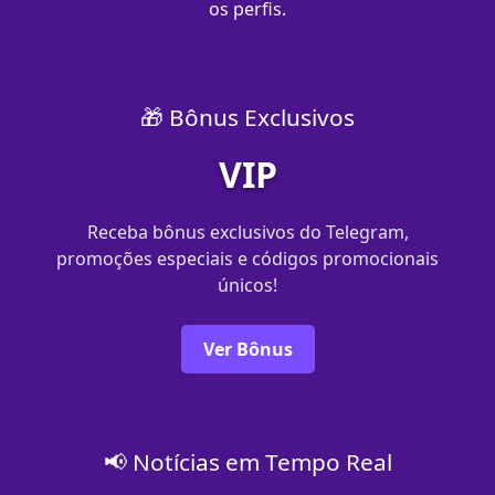
os perfis.
🎁 Bônus Exclusivos
VIP
Receba bônus exclusivos do Telegram,
promoções especiais e códigos promocionais
únicos!
Ver Bônus
📢 Notícias em Tempo Real