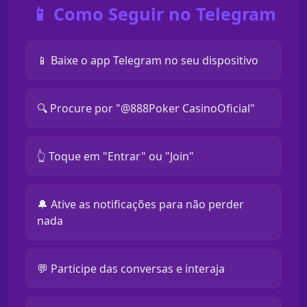
📱 Como Seguir no Telegram
📱 Baixe o app Telegram no seu dispositivo
🔍 Procure por "@888Poker CasinoOficial"
👆 Toque em "Entrar" ou "Join"
🔔 Ative as notificações para não perder
nada
💬 Participe das conversas e interaja