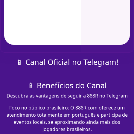
📱 Canal Oficial no Telegram!
📱 Benefícios do Canal
Descubra as vantagens de seguir a 888R no Telegram
Foco no público brasileiro: O 888R com​ oferece um
atendimento totalmente em português e participa de
eventos locais, se aproximando ainda mais dos
jogadores brasileiros.