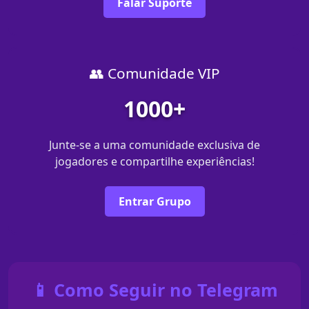
Falar Suporte
👥 Comunidade VIP
1000+
Junte-se a uma comunidade exclusiva de
jogadores e compartilhe experiências!
Entrar Grupo
📱 Como Seguir no Telegram