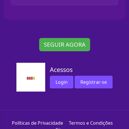
SEGUIR AGORA
Acessos
Login
Registrar-se
Políticas de Privacidade
Termos e Condições