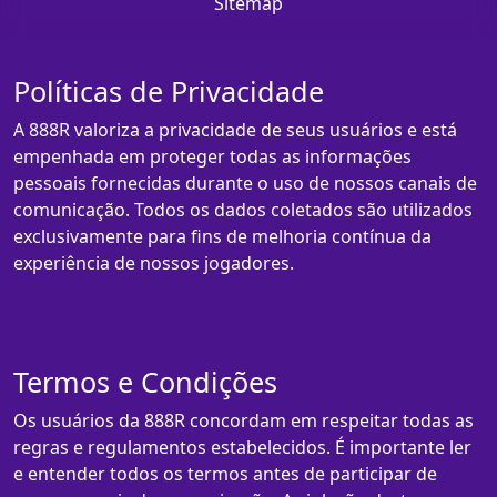
Sitemap
Políticas de Privacidade
A 888R valoriza a privacidade de seus usuários e está
empenhada em proteger todas as informações
pessoais fornecidas durante o uso de nossos canais de
comunicação. Todos os dados coletados são utilizados
exclusivamente para fins de melhoria contínua da
experiência de nossos jogadores.
Termos e Condições
Os usuários da 888R concordam em respeitar todas as
regras e regulamentos estabelecidos. É importante ler
e entender todos os termos antes de participar de