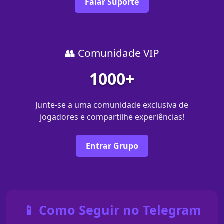
Falar Suporte
👥 Comunidade VIP
1000+
Junte-se a uma comunidade exclusiva de
jogadores e compartilhe experiências!
Entrar Grupo
📱 Como Seguir no Telegram