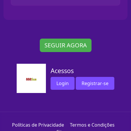
SEGUIR AGORA
Acessos
Login
Registrar-se
Políticas de Privacidade
Termos e Condições