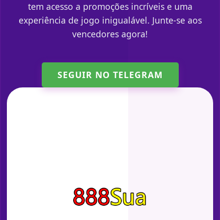
tem acesso a promoções incríveis e uma
experiência de jogo inigualável. Junte-se aos
vencedores agora!
SEGUIR NO TELEGRAM