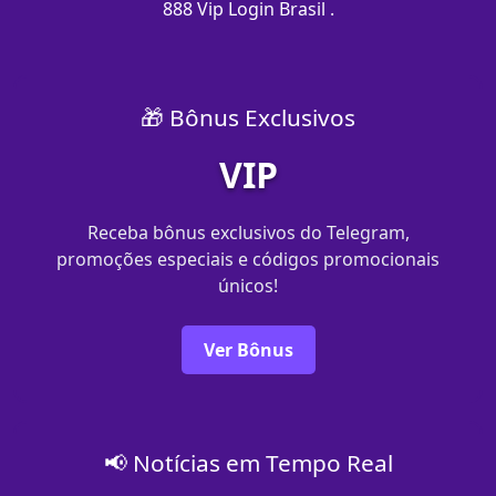
888 Vip Login Brasil .
🎁 Bônus Exclusivos
VIP
Receba bônus exclusivos do Telegram,
promoções especiais e códigos promocionais
únicos!
Ver Bônus
📢 Notícias em Tempo Real