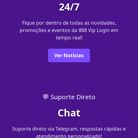
24/7
Fique por dentro de todas as novidades,
promoções e eventos da 888 Vip Login em
tempo real!
Ver Notícias
💬 Suporte Direto
Chat
Suporte direto via Telegram, respostas rápidas e
atendimento personalizado!