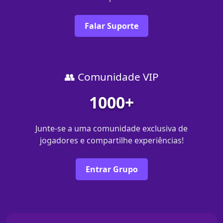
Falar Suporte
👥 Comunidade VIP
1000+
Junte-se a uma comunidade exclusiva de
jogadores e compartilhe experiências!
Entrar Grupo