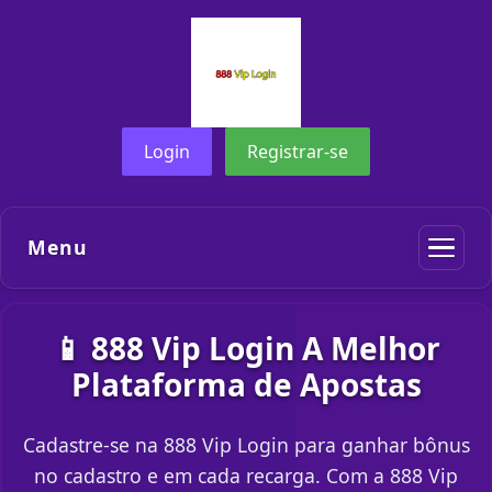
Login
Registrar-se
Menu
📱 888 Vip Login A Melhor
Plataforma de Apostas
Cadastre-se na 888 Vip Login para ganhar bônus
no cadastro e em cada recarga. Com a 888 Vip