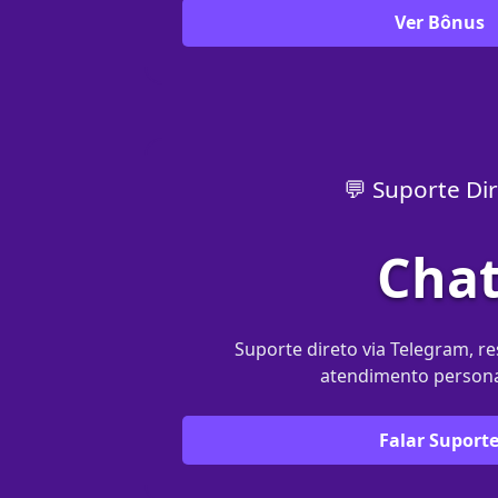
Ver Bônus
💬 Suporte Di
Cha
Suporte direto via Telegram, r
atendimento persona
Falar Suport