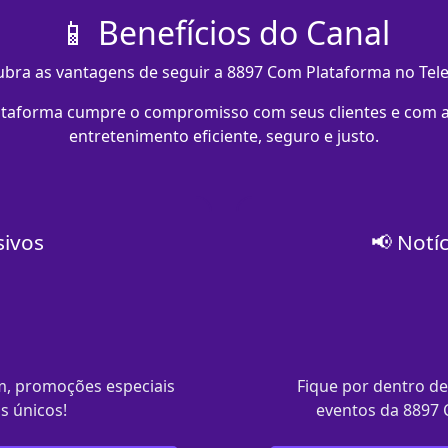
📱 Benefícios do Canal
bra as vantagens de seguir a 8897 Com Plataforma no Te
ataforma cumpre o compromisso com seus clientes e com a
entretenimento eficiente, seguro e justo.
sivos
📢 Notí
m, promoções especiais
Fique por dentro d
s únicos!
eventos da 8897 