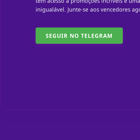
tem acesso a promoções incríveis e uma
inigualável. Junte-se aos vencedores ag
SEGUIR NO TELEGRAM