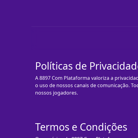
Políticas de Privacida
A 8897 Com Plataforma valoriza a privacid
o uso de nossos canais de comunicação. Tod
nossos jogadores.
Termos e Condições