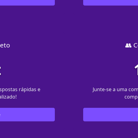
reto
👥 
t
espostas rápidas e
Junte-se a uma com
lizado!
compa
e