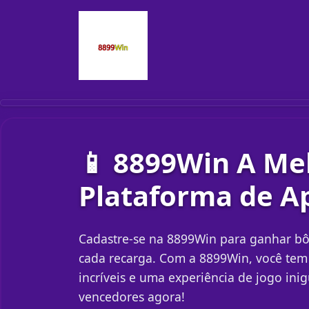
📱 8899Win A Me
Plataforma de A
Cadastre-se na 8899Win para ganhar bô
cada recarga. Com a 8899Win, você tem
incríveis e uma experiência de jogo inig
vencedores agora!