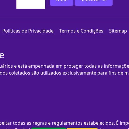
Políticas de Privacidade
Termos e Condições
Sitemap
de
suários e está empenhada em proteger todas as informaçõe
os coletados são utilizados exclusivamente para fins de m
itar todas as regras e regulamentos estabelecidos. É impo