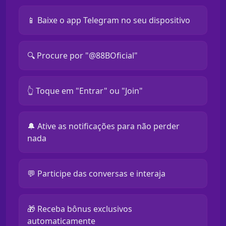
📱 Baixe o app Telegram no seu dispositivo
🔍 Procure por "@88BOficial"
👆 Toque em "Entrar" ou "Join"
🔔 Ative as notificações para não perder
nada
💬 Participe das conversas e interaja
🎁 Receba bônus exclusivos
automaticamente