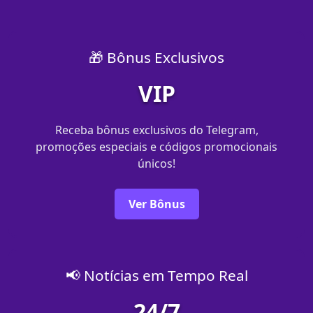
🎁 Bônus Exclusivos
VIP
Receba bônus exclusivos do Telegram,
promoções especiais e códigos promocionais
únicos!
Ver Bônus
📢 Notícias em Tempo Real
24/7