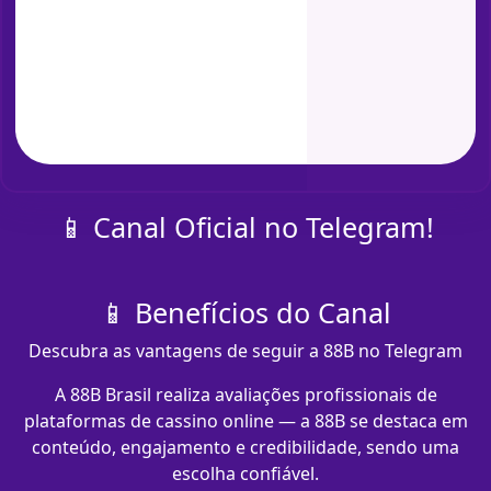
📱 Canal Oficial no Telegram!
📱 Benefícios do Canal
Descubra as vantagens de seguir a 88B no Telegram
A 88B Brasil realiza avaliações profissionais de
plataformas de cassino online — a 88B se destaca em
conteúdo, engajamento e credibilidade, sendo uma
escolha confiável.