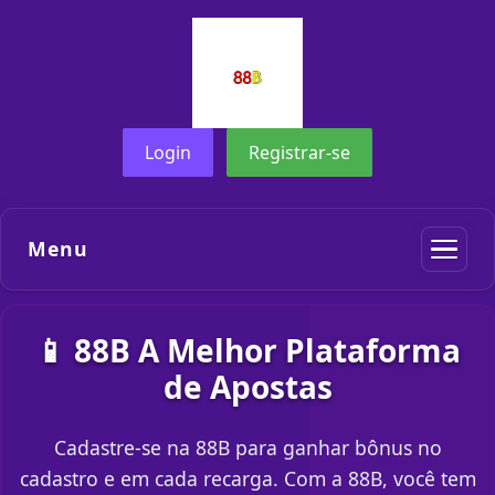
Login
Registrar-se
Menu
📱 88B A Melhor Plataforma
de Apostas
Cadastre-se na 88B para ganhar bônus no
cadastro e em cada recarga. Com a 88B, você tem