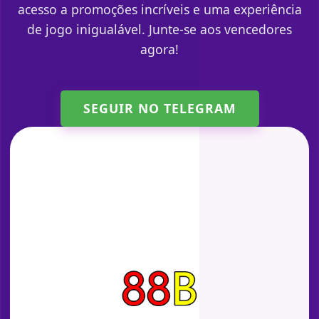
acesso a promoções incríveis e uma experiência
de jogo inigualável. Junte-se aos vencedores
agora!
SEGUIR NO TELEGRAM