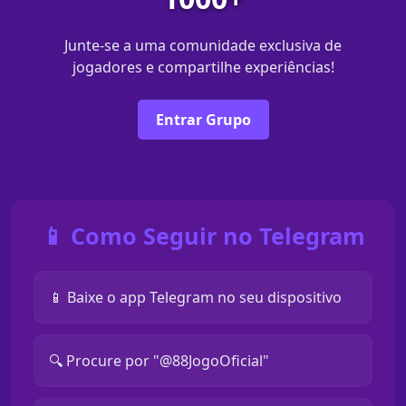
Junte-se a uma comunidade exclusiva de
jogadores e compartilhe experiências!
Entrar Grupo
📱 Como Seguir no Telegram
📱 Baixe o app Telegram no seu dispositivo
🔍 Procure por "@88JogoOficial"