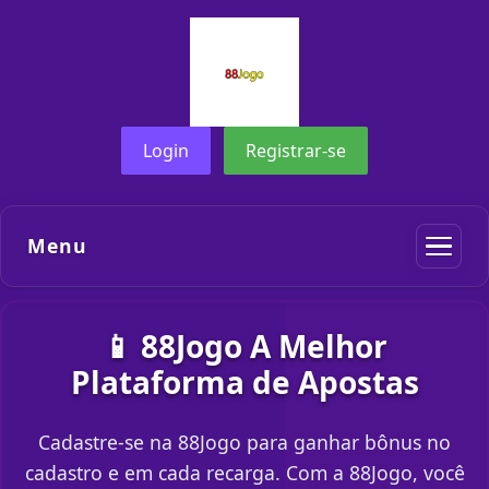
Login
Registrar-se
Menu
📱 88Jogo A Melhor
Plataforma de Apostas
Cadastre-se na 88Jogo para ganhar bônus no
cadastro e em cada recarga. Com a 88Jogo, você