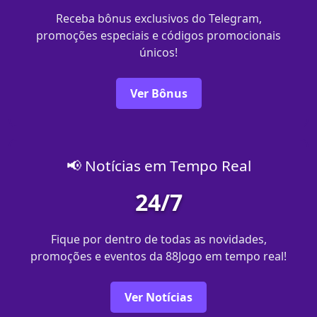
Receba bônus exclusivos do Telegram,
promoções especiais e códigos promocionais
únicos!
Ver Bônus
📢 Notícias em Tempo Real
24/7
Fique por dentro de todas as novidades,
promoções e eventos da 88Jogo em tempo real!
Ver Notícias