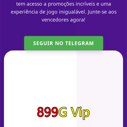
tem acesso a promoções incríveis e uma
experiência de jogo inigualável. Junte-se aos
vencedores agora!
SEGUIR NO TELEGRAM