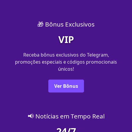
🎁 Bônus Exclusivos
VIP
Receba bônus exclusivos do Telegram,
promoções especiais e códigos promocionais
únicos!
Ver Bônus
📢 Notícias em Tempo Real
24/7