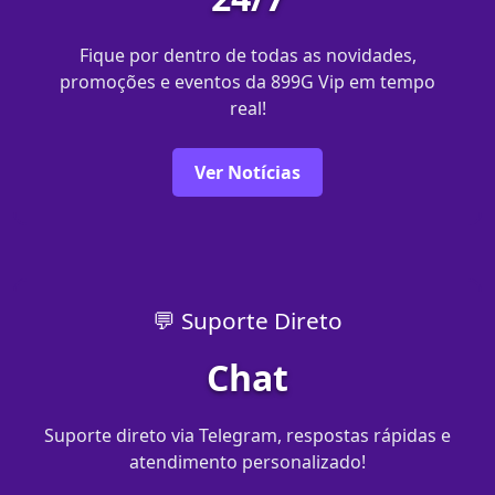
Fique por dentro de todas as novidades,
promoções e eventos da 899G Vip em tempo
real!
Ver Notícias
💬 Suporte Direto
Chat
Suporte direto via Telegram, respostas rápidas e
atendimento personalizado!