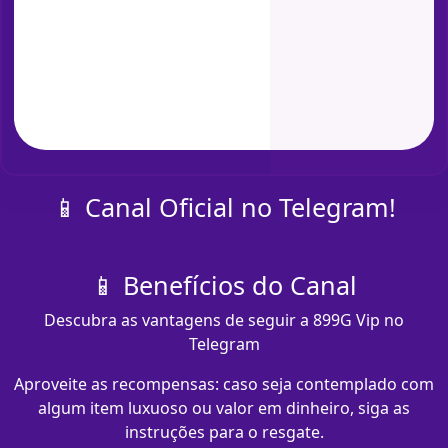
📱 Canal Oficial no Telegram!
📱 Benefícios do Canal
Descubra as vantagens de seguir a 899G Vip no
Telegram
Aproveite as recompensas: caso seja contemplado com
algum item luxuoso ou valor em dinheiro, siga as
instruções para o resgate.