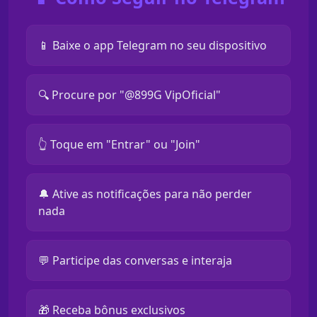
📱 Baixe o app Telegram no seu dispositivo
🔍 Procure por "@899G VipOficial"
👆 Toque em "Entrar" ou "Join"
🔔 Ative as notificações para não perder
nada
💬 Participe das conversas e interaja
🎁 Receba bônus exclusivos