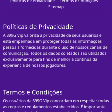
Políticas de Privacidade
Termos e Condições
Sitemap
Políticas de Privacidade
A 899G Vip valoriza a privacidade de seus usuários e
está empenhada em proteger todas as informações
pessoais fornecidas durante o uso de nossos canais de
comunicação. Todos os dados coletados são utilizados
exclusivamente para fins de melhoria contínua da
experiência de nossos jogadores.
Termos e Condições
Os usuários da 899G Vip concordam em respeitar todas
as regras e regulamentos estabelecidos. É importante