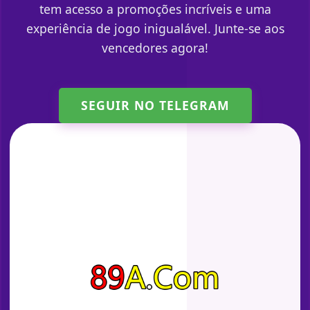
tem acesso a promoções incríveis e uma
experiência de jogo inigualável. Junte-se aos
vencedores agora!
SEGUIR NO TELEGRAM