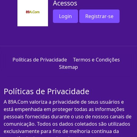
Acessos
Login
Registrar-se
Políticas de Privacidade
Termos e Condições
Sitemap
Políticas de Privacidade
A 89A.Com valoriza a privacidade de seus usuários e
está empenhada em proteger todas as informações
pessoais fornecidas durante o uso de nossos canais de
comunicação. Todos os dados coletados são utilizados
exclusivamente para fins de melhoria contínua da