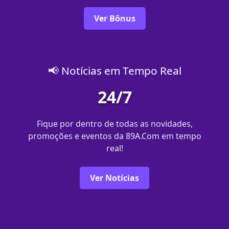
Ver Bônus
📢 Notícias em Tempo Real
24/7
Fique por dentro de todas as novidades,
promoções e eventos da 89A.Com em tempo
real!
Ver Notícias