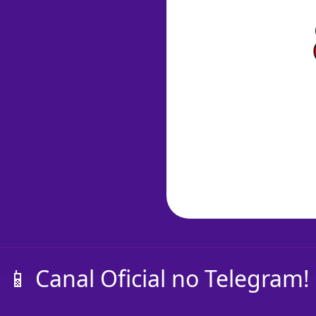
📱 Canal Oficial no Telegram!