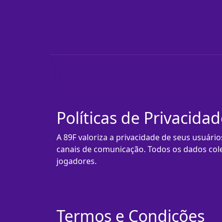
Políticas de Privacida
A 89F valoriza a privacidade de seus usuár
canais de comunicação. Todos os dados cole
jogadores.
Termos e Condições