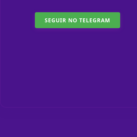
SEGUIR NO TELEGRAM