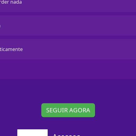
erder nada
a
aticamente
SEGUIR AGORA