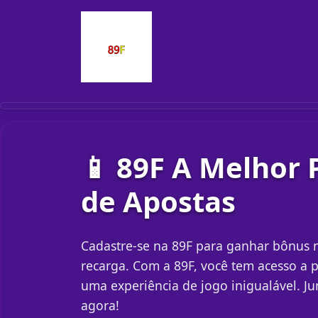
📱 89F A Melhor 
de Apostas
Cadastre-se na 89F para ganhar bônus 
recarga. Com a 89F, você tem acesso a p
uma experiência de jogo inigualável. J
agora!