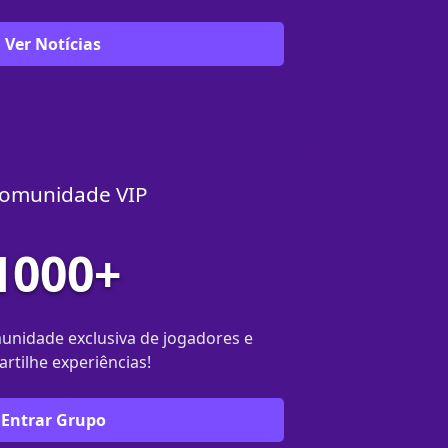
Ver Notícias
Comunidade VIP
1000+
unidade exclusiva de jogadores e
rtilhe experiências!
Entrar Grupo