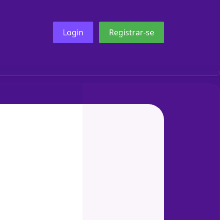
Login
Registrar-se