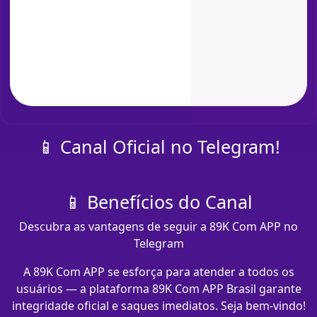
📱 Canal Oficial no Telegram!
📱 Benefícios do Canal
Descubra as vantagens de seguir a 89K Com APP no
Telegram
A 89K Com APP se esforça para atender a todos os
usuários — a plataforma 89K Com APP Brasil garante
integridade oficial e saques imediatos. Seja bem-vindo!