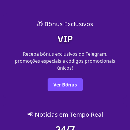
🎁 Bônus Exclusivos
VIP
Receba bônus exclusivos do Telegram,
promoções especiais e códigos promocionais
únicos!
Ver Bônus
📢 Notícias em Tempo Real
24/7