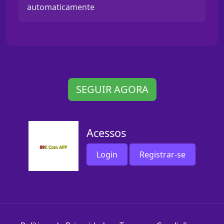
automaticamente
SEGUIR AGORA
Acessos
Login
Registrar-se