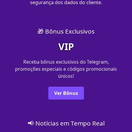
segurança dos dados do cliente.
🎁 Bônus Exclusivos
VIP
Receba bônus exclusivos do Telegram,
promoções especiais e códigos promocionais
únicos!
Ver Bônus
📢 Notícias em Tempo Real