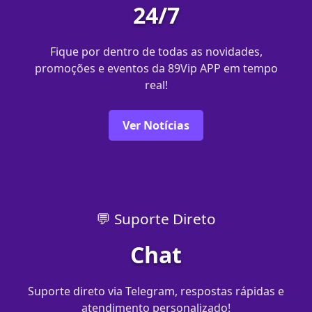
24/7
Fique por dentro de todas as novidades,
promoções e eventos da 89Vip APP em tempo
real!
Ver Notícias
💬 Suporte Direto
Chat
Suporte direto via Telegram, respostas rápidas e
atendimento personalizado!