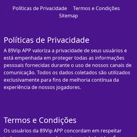
Políticas de Privacidade
Termos e Condições
Sitemap
Políticas de Privacidade
A 89Vip APP valoriza a privacidade de seus usuários e
está empenhada em proteger todas as informações
pessoais fornecidas durante o uso de nossos canais de
comunicação. Todos os dados coletados são utilizados
exclusivamente para fins de melhoria contínua da
experiência de nossos jogadores.
Termos e Condições
Os usuários da 89Vip APP concordam em respeitar