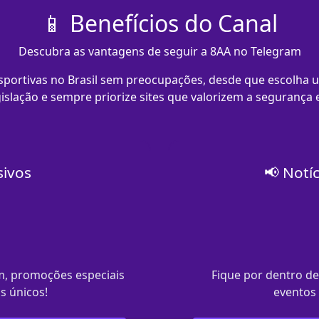
📱 Benefícios do Canal
Descubra as vantagens de seguir a 8AA no Telegram
sportivas no Brasil sem preocupações, desde que escolha
gislação e sempre priorize sites que valorizem a segurança 
sivos
📢 Notí
m, promoções especiais
Fique por dentro d
s únicos!
eventos