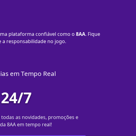
 uma plataforma confiável como o
8AA
. Fique
e a responsabilidade no jogo.
cias em Tempo Real
24/7
e todas as novidades, promoções e
 da 8AA em tempo real!