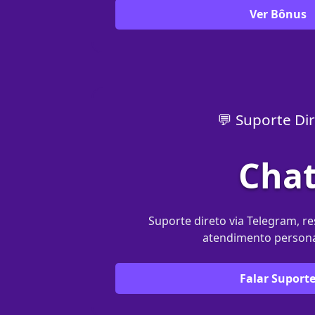
Ver Bônus
💬 Suporte Di
Cha
Suporte direto via Telegram, r
atendimento persona
Falar Suport