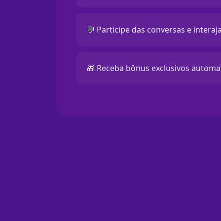
💬 Participe das conversas e interaj
🎁 Receba bônus exclusivos autom