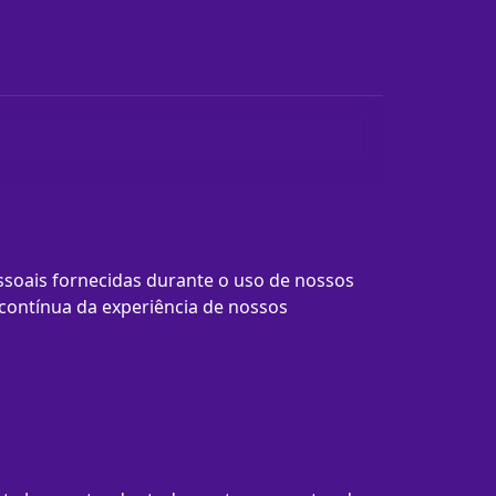
ssoais fornecidas durante o uso de nossos
 contínua da experiência de nossos