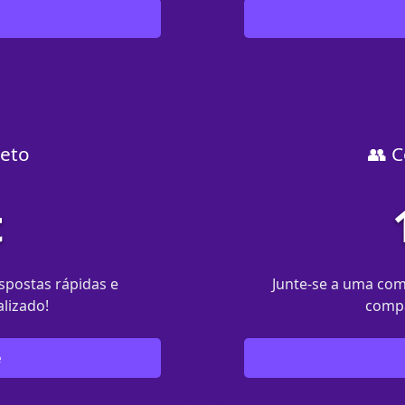
reto
👥 
t
espostas rápidas e
Junte-se a uma com
lizado!
compa
e