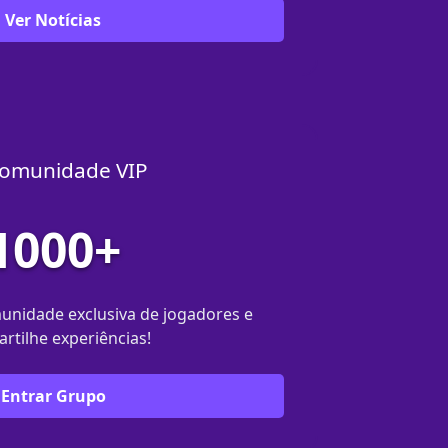
Ver Notícias
Comunidade VIP
1000+
unidade exclusiva de jogadores e
rtilhe experiências!
Entrar Grupo