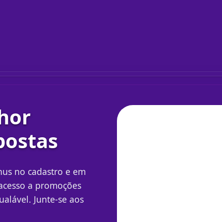
hor
postas
nus no cadastro e em
 acesso a promoções
ualável. Junte-se aos