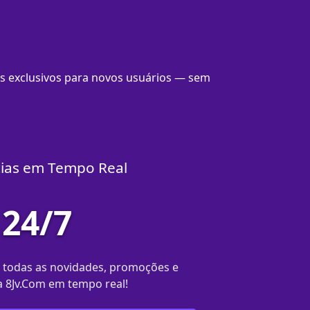
es exclusivos para novos usuários — sem
cias em Tempo Real
24/7
e todas as novidades, promoções e
a 8Jv.Com em tempo real!