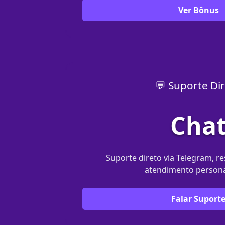
Ver Bônus
💬 Suporte Di
Cha
Suporte direto via Telegram, r
atendimento persona
Falar Suport