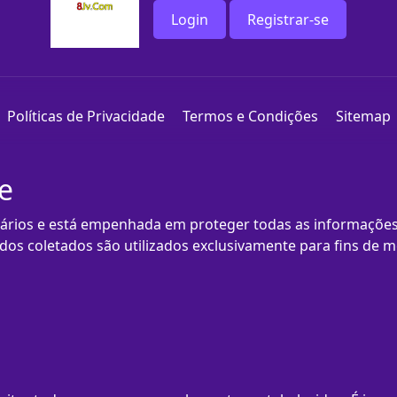
Login
Registrar-se
Políticas de Privacidade
Termos e Condições
Sitemap
de
suários e está empenhada em proteger todas as informações
os coletados são utilizados exclusivamente para fins de m