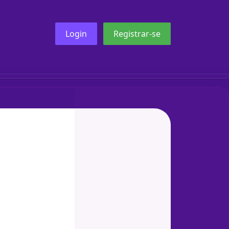
Login
Registrar-se